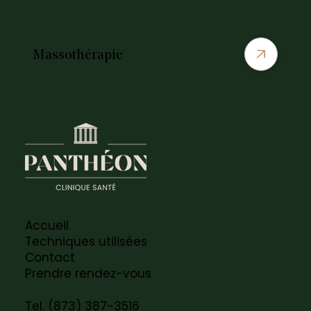
Massothérapie
Accueil
Techniques utilisées
Contact
Prendre rendez-vous
Tel. (873) 387-3516