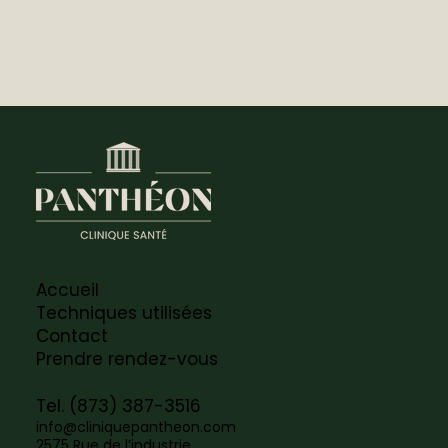
Accueil
Techniques utilisées
Contact
Prendre rendez-vous
Tel. (873) 387-3516
info@cliniquepantheon.com
2575 Rue de l’industrie,